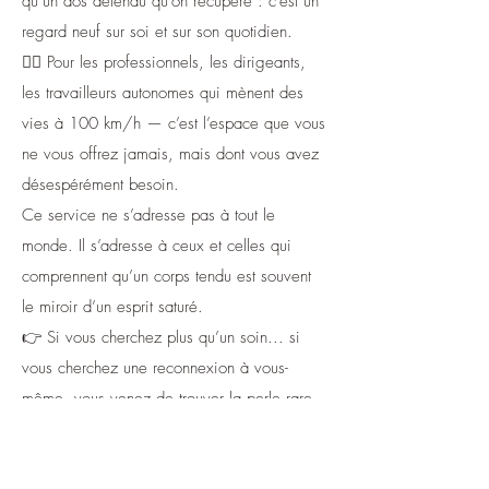
qu’un dos détendu qu’on récupère : c’est un
regard neuf sur soi et sur son quotidien.
🧘‍♂️ Pour les professionnels, les dirigeants,
les travailleurs autonomes qui mènent des
vies à 100 km/h — c’est l’espace que vous
ne vous offrez jamais, mais dont vous avez
désespérément besoin.
Ce service ne s’adresse pas à tout le
monde. Il s’adresse à ceux et celles qui
comprennent qu’un corps tendu est souvent
le miroir d’un esprit saturé.
👉 Si vous cherchez plus qu’un soin... si
vous cherchez une reconnexion à vous-
même, vous venez de trouver la perle rare.
B. Sbazo,Massage Therapist
Sara gives a holistic experience. Seeing her