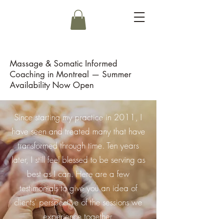
Massage & Somatic Informed
Coaching in Montreal — Summer
Availability Now Open
Since starting my practice in 2011, I
have seen and treated many that have
transformed through time. Ten years
later, I still feel blessed to be serving as
best as I can. Here are a few
testimonials to give you an idea of
clients' perspective of the sessions we
experience together.